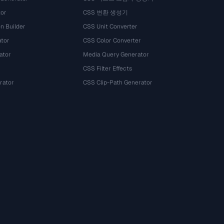
tor
CSS 변환 생성기
n Builder
CSS Unit Converter
ator
CSS Color Converter
ator
Media Query Generator
CSS Filter Effects
rator
CSS Clip-Path Generator