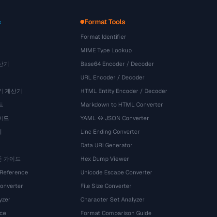
s
Format Tools
Format Identifier
MIME Type Lookup
산기
Base64 Encoder / Decoder
URL Encoder / Decoder
기 계산기
HTML Entity Encoder / Decoder
트
Markdown to HTML Converter
이드
YAML ↔ JSON Converter
기
Line Ending Converter
Data URI Generator
준 가이드
Hex Dump Viewer
 Reference
Unicode Escape Converter
onverter
File Size Converter
yzer
Character Set Analyzer
ce
Format Comparison Guide