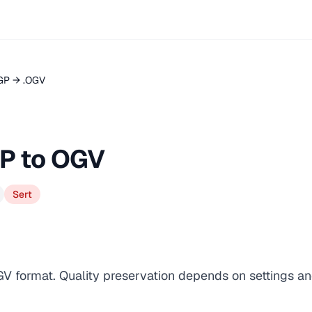
GP → .OGV
P to OGV
Sert
GV format. Quality preservation depends on settings an