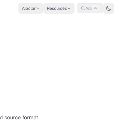
Araclar
Resources
Ara
⌘K
d source format.