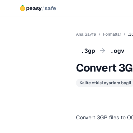
peasy
/
safe
Ana Sayfa
/
Formatlar
/
.3
→
.3gp
.ogv
Convert 3G
Kalite etkisi ayarlara bagli
Convert 3GP files to O