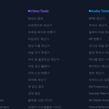
Video Tools
Audio Tool
해상도 참조
BPM 계산기
비트레이트 계산기
주파수 계산기
프레임 레이트 변환기
딜레이 타임 계
타임코드 계산기
dB 변환기
영상 비율 계산기
오디오 파일 크
파일 크기 추정기
음계 주파수 차
속도 및 슬로모션 계산기
데시벨 참조 가
저장 공간 플래너
레이턴시 계산
자막 시간 변환기
센트 계산기
대역폭 계산기
라우드니스 표
색 공간 참조
EQ Frequency
코덱 참조
Sample Rate C
tor
플랫폼 사양 가이드
Bit Depth Anal
nerator
크로마 서브샘플링 가이드
Chord Referen