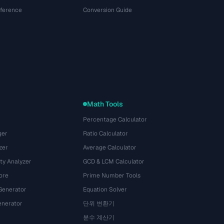
eference
Conversion Guide
Math Tools
Percentage Calculator
ger
Ratio Calculator
zer
Average Calculator
ty Analyzer
GCD & LCM Calculator
ore
Prime Number Tools
Generator
Equation Solver
nerator
단위 변환기
분수 계산기