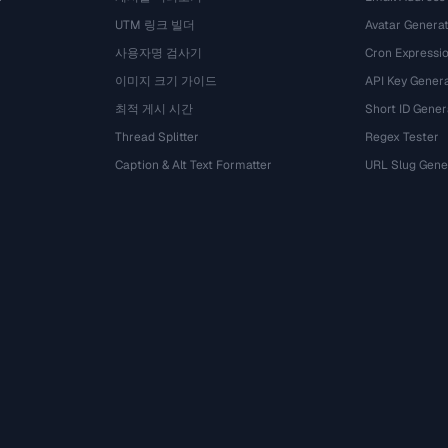
UTM 링크 빌더
Avatar Genera
사용자명 검사기
Cron Expressio
이미지 크기 가이드
API Key Gener
최적 게시 시간
Short ID Gener
Thread Splitter
Regex Tester
Caption & Alt Text Formatter
URL Slug Gene