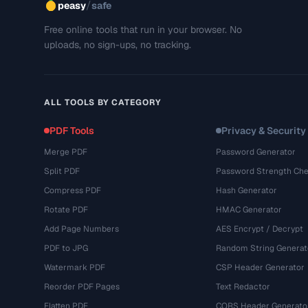
/
peasy
safe
Free online tools that run in your browser. No
uploads, no sign-ups, no tracking.
ALL TOOLS BY CATEGORY
PDF Tools
Privacy & Security
Merge PDF
Password Generator
Split PDF
Password Strength Che
Compress PDF
Hash Generator
Rotate PDF
HMAC Generator
Add Page Numbers
AES Encrypt / Decrypt
PDF to JPG
Random String Generat
Watermark PDF
CSP Header Generator
Reorder PDF Pages
Text Redactor
Flatten PDF
CORS Header Generato