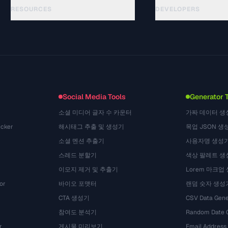
RESOURCES
DEVELOPERS
Rehberler
API Documentation
(33)
Sozluk
OpenAPI Spec
(45)
Kullanim Alanlari
llms.txt
(302)
Dosya Formatlari
Embed Widget
(131)
Donusumler
(1484)
Social Media Tools
Generator 
소셜 미디어 글자 수 카운터
가짜 데이터 생
cker
해시태그 추출 및 생성기
목업 JSON 생
소셜 멘션 추출기
사용자명 생성
스레드 분할기
색상 팔레트 생
이모지 제거 및 추출기
Lorem 마크업
or
바이오 포맷터
랜덤 숫자 생성
CTA 생성기
CSV Data Gene
참여도 분석기
Random Date 
r
게시물 미리보기
Email Address