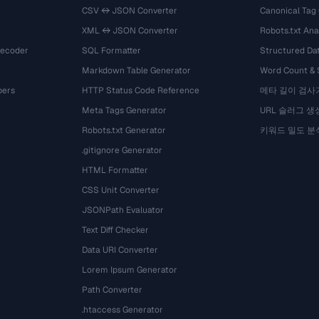
CSV ↔ JSON Converter
Canonical Tag
XML ↔ JSON Converter
Robots.txt Ana
Decoder
SQL Formatter
Structured Dat
Markdown Table Generator
Word Count &
bers
HTTP Status Code Reference
메타 길이 검사
Meta Tags Generator
URL 슬러그 생
Robots.txt Generator
키워드 밀도 분
.gitignore Generator
HTML Formatter
CSS Unit Converter
JSONPath Evaluator
Text Diff Checker
Data URI Converter
Lorem Ipsum Generator
Path Converter
.htaccess Generator