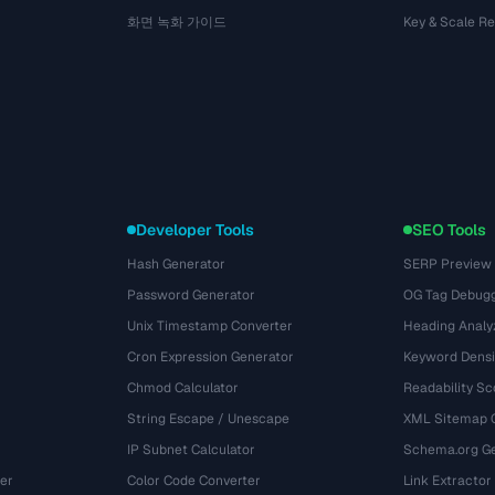
화면 녹화 가이드
Key & Scale R
Developer Tools
SEO Tools
Hash Generator
SERP Preview
Password Generator
OG Tag Debug
Unix Timestamp Converter
Heading Analy
Cron Expression Generator
Keyword Densi
Chmod Calculator
Readability Sc
String Escape / Unescape
XML Sitemap 
IP Subnet Calculator
Schema.org Ge
er
Color Code Converter
Link Extractor