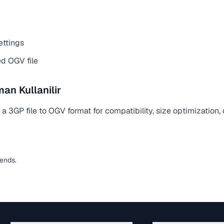
ettings
d OGV file
n Kullanilir
 3GP file to OGV format for compatibility, size optimization,
pends.