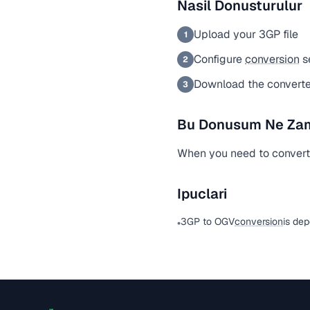
Nasil Donusturulur
Upload your 3GP file
1
Configure
conversion
s
2
Download the converte
3
Bu Donusum Ne Zama
When you need to convert a
Ipuclari
3GP to OGV
conversion
is de
•