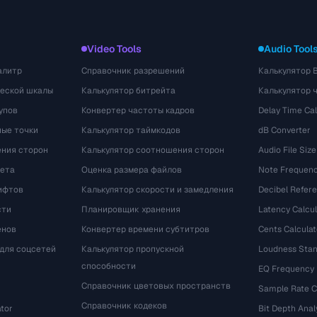
Video Tools
Audio Tool
алитр
Справочник разрешений
Калькулятор 
ческой шкалы
Калькулятор битрейта
Калькулятор 
упов
Конвертер частоты кадров
Delay Time Cal
ые точки
Калькулятор таймкодов
dB Converter
ения сторон
Калькулятор соотношения сторон
Audio File Size
вета
Оценка размера файлов
Note Frequenc
ифтов
Калькулятор скорости и замедления
Decibel Refer
сти
Планировщик хранения
Latency Calcul
енов
Конвертер времени субтитров
Cents Calculat
для соцсетей
Калькулятор пропускной
Loudness Stan
способности
EQ Frequency
Справочник цветовых пространств
Sample Rate C
Справочник кодеков
tor
Bit Depth Anal