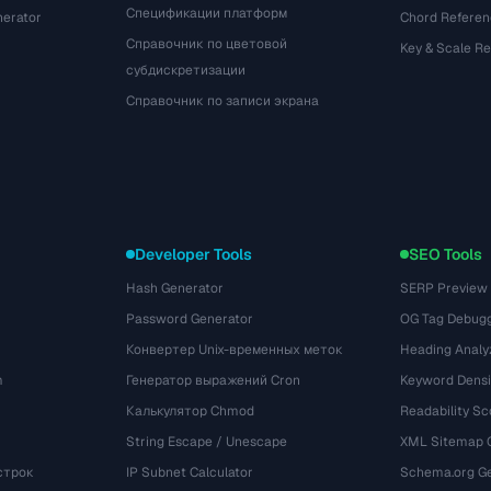
Спецификации платформ
nerator
Chord Referen
Справочник по цветовой
Key & Scale R
субдискретизации
Справочник по записи экрана
Developer Tools
SEO Tools
Hash Generator
SERP Preview
Password Generator
OG Tag Debug
Конвертер Unix-временных меток
Heading Analy
m
Генератор выражений Cron
Keyword Densi
Калькулятор Chmod
Readability Sc
String Escape / Unescape
XML Sitemap 
строк
IP Subnet Calculator
Schema.org Ge