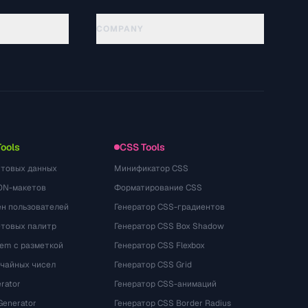
COMPANY
About
Technology
นโยบายความเป็นส่วนตัว
ข้อกำหนดการใช้บริการ
Tools
CSS Tools
стовых данных
Минификатор CSS
ON-макетов
Форматирование CSS
ён пользователей
Генератор CSS-градиентов
етовых палитр
Генератор CSS Box Shadow
rem с разметкой
Генератор CSS Flexbox
учайных чисел
Генератор CSS Grid
rator
Генератор CSS-анимаций
Generator
Генератор CSS Border Radius