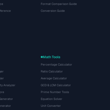
ce
Format Comparison Guide
eference
Conversion Guide
Math Tools
Percentage Calculator
ger
Ratio Calculator
zer
Average Calculator
ty Analyzer
GCD & LCM Calculator
ore
Prime Number Tools
Generator
Equation Solver
nerator
Unit Converter