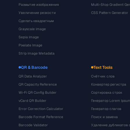
Размытие изображения
Multi-Stop Gradient Ge
Увеличение резкости
CSS Pattern Generator
Сделать квадратным
Grayscale Image
Sepia Image
Pixelate Image
Strip Image Metadata
QR & Barcode
Text Tools
QR Data Analyzer
Счётчик слов
QR Capacity Reference
Конвертер регистра
Wi-Fi QR Config Builder
Сортировка строк
vCard QR Builder
Генератор Lorem Ipsu
Error Correction Calculator
Генератор слагов
Barcode Format Reference
Поиск и замена
Barcode Validator
Удаление дубликатов 