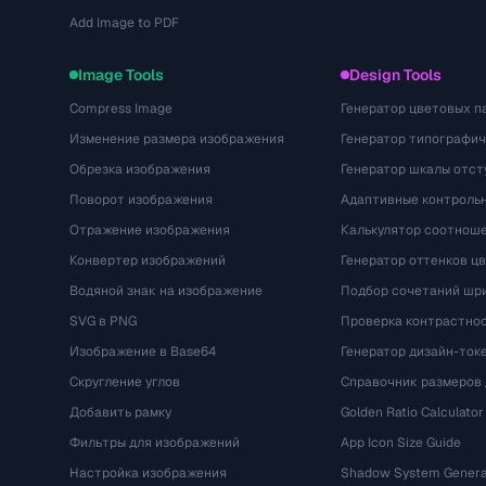
Add Image to PDF
Image Tools
Design Tools
Compress Image
Генератор цветовых п
Изменение размера изображения
Генератор типографи
Обрезка изображения
Генератор шкалы отст
Поворот изображения
Адаптивные контрольн
Отражение изображения
Калькулятор соотнош
Конвертер изображений
Генератор оттенков ц
Водяной знак на изображение
Подбор сочетаний шр
SVG в PNG
Проверка контрастно
Изображение в Base64
Генератор дизайн-ток
Скругление углов
Справочник размеров 
Добавить рамку
Golden Ratio Calculator
Фильтры для изображений
App Icon Size Guide
Настройка изображения
Shadow System Genera