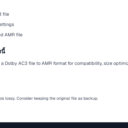
 file
ettings
d AMR file
ี้
 Dolby AC3 file to AMR format for compatibility, size optimi
n
is lossy. Consider keeping the original file as backup.