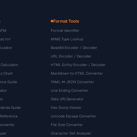
s
Format Tools
BPM
Format Identifier
частот
MIME Type Lookup
culator
Base64 Encoder / Decoder
URL Encoder / Decoder
 Calculator
HTML Entity Encoder / Decoder
y Chart
Markdown to HTML Converter
ence Guide
YAML ↔ JSON Converter
ator
Line Ending Converter
or
Data URI Generator
dards Guide
Hex Dump Viewer
 Reference
Unicode Escape Converter
onverter
File Size Converter
yzer
Character Set Analyzer