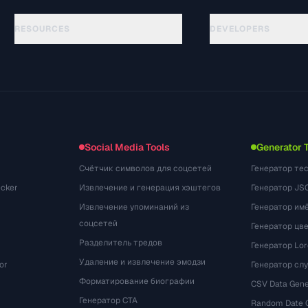
RESOURCES
DEVELOPERS
คู่มือ
API Documentation
(33)
อภิธานศัพท์
OpenAPI Spec
(45)
กรณีการใช้งาน
llms.txt
(302)
รูปแบบไฟล์
Embed Widget
(131)
การแปลง
(1484)
Social Media Tools
Generator 
Счётчик символов для соцсетей
Генератор те
cker
Извлечение и генерация хэштегов
Генератор JS
Извлечение упоминаний из
Генератор им
соцсетей
Генератор цв
Разделитель тредов
Генератор Lo
Удаление и извлечение эмодзи
or
Генератор сл
Форматирование биографии
CSV Data Gene
Генератор CTA
Random Date 