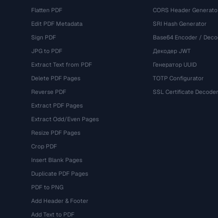
Flatten PDF
CORS Header Generato
Edit PDF Metadata
SRI Hash Generator
Sign PDF
Base64 Encoder / Deco
JPG to PDF
Декодер JWT
Extract Text from PDF
Генератор UUID
Delete PDF Pages
TOTP Configurator
Reverse PDF
SSL Certificate Decode
Extract PDF Pages
Extract Odd/Even Pages
Resize PDF Pages
Crop PDF
Insert Blank Pages
Duplicate PDF Pages
PDF to PNG
Add Header & Footer
Add Text to PDF