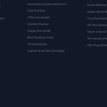
Анализатор вовлечённости
r
Email Address
Post Preview
Avatar Genera
UTM Link Builder
der
Cron Expressio
Handle Checker
API Key Gener
Image Size Guide
Short ID Gener
Best Posting Times
Тестер регул
Thread Splitter
r
URL Slug Gene
Caption & Alt Text Formatter