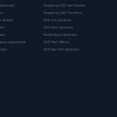
 Generator
Генератор CSS Text Shadow
tor
Генератор CSS Transform
n Builder
CSS Unit Converter
ator
CSS Color Converter
ator
Media Query Generator
ярных выражений
CSS Filter Effects
rator
CSS Clip-Path Generator