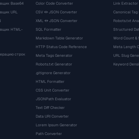
вщик Base64
Color Code Converter
Link Extractor
овщик URL
CSV ↔ JSON Converter
Canonical Tag
N
XML ↔ JSON Converter
Robots.txt Ana
овщик HTML-
SQL Formatter
Structured Dat
Markdown Table Generator
Word Count &
HTTP Status Code Reference
Meta Length 
мерацию строк
Meta Tags Generator
URL Slug Gene
Robots.txt Generator
Keyword Densi
.gitignore Generator
HTML Formatter
CSS Unit Converter
JSONPath Evaluator
Text Diff Checker
Data URI Converter
Lorem Ipsum Generator
Path Converter