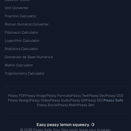
Unit Converter
Fraction Calculator
Roman Numeral Converter
Fibonacci Calculator
Logarithm Calculator
Statistics Calculator
Conversor de Base Numérica
Matrix Calculator
Trigonometry Calculator
Peasy PDF
Peasy Image
Peasy Formats
Peasy Text
Peasy Dev
Peasy CSS
Peasy Design
Peasy Video
Peasy Audio
Peasy QR
Peasy SEO
Peasy Safe
Peasy Social
Peasy Math
Peasy Gen
Easy peasy lemon squeezy. 🍋
© 2026 Peasy Safe. Your files never leave your browser.