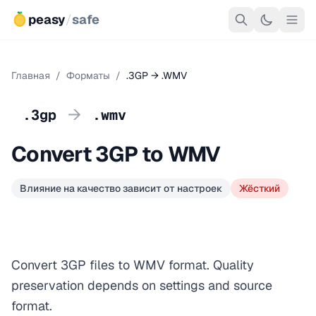
peasy
/
safe
Главная
/
Форматы
/
.3GP → .WMV
→
.3gp
.wmv
Convert 3GP to WMV
Влияние на качество зависит от настроек
Жёсткий
Convert 3GP files to WMV format. Quality
preservation depends on settings and source
format.