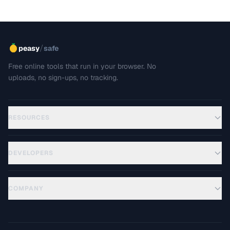
/
peasy
safe
Free online tools that run in your browser. No
uploads, no sign-ups, no tracking.
RESOURCES
DEVELOPERS
COMPANY