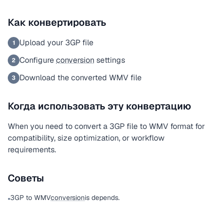
Как конвертировать
Upload your 3GP file
1
Configure
conversion
settings
2
Download the converted WMV file
3
Когда использовать эту конвертацию
When you need to convert a 3GP file to WMV format for
compatibility, size optimization, or workflow
requirements.
Советы
3GP to WMV
conversion
is depends.
•