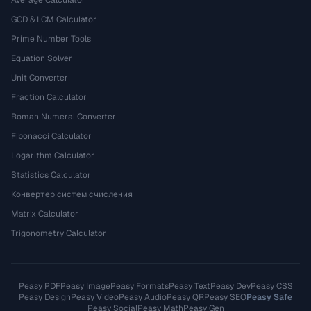
Average Calculator
GCD & LCM Calculator
Prime Number Tools
Equation Solver
Unit Converter
Fraction Calculator
Roman Numeral Converter
Fibonacci Calculator
Logarithm Calculator
Statistics Calculator
Конвертер систем счисления
Matrix Calculator
Trigonometry Calculator
Peasy PDF
Peasy Image
Peasy Formats
Peasy Text
Peasy Dev
Peasy CSS
Peasy Design
Peasy Video
Peasy Audio
Peasy QR
Peasy SEO
Peasy Safe
Peasy Social
Peasy Math
Peasy Gen