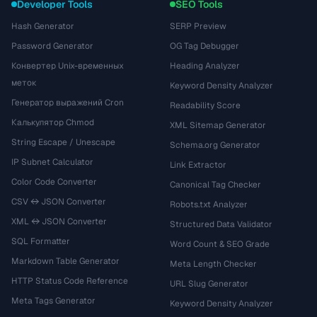
Developer Tools
SEO Tools
Hash Generator
SERP Preview
Password Generator
OG Tag Debugger
Конвертер Unix-временных
Heading Analyzer
меток
Keyword Density Analyzer
Генератор выражений Cron
Readability Score
Калькулятор Chmod
XML Sitemap Generator
String Escape / Unescape
Schema.org Generator
IP Subnet Calculator
Link Extractor
Color Code Converter
Canonical Tag Checker
CSV ↔ JSON Converter
Robots.txt Analyzer
XML ↔ JSON Converter
Structured Data Validator
SQL Formatter
Word Count & SEO Grade
Markdown Table Generator
Meta Length Checker
HTTP Status Code Reference
URL Slug Generator
Meta Tags Generator
Keyword Density Analyzer