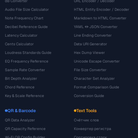
dB Converter
URL Encoder / Decoder
Audio File Size Calculator
HTML Entity Encoder / Decoder
Note Frequency Chart
Markdown to HTML Converter
Decibel Reference Guide
YAML ↔ JSON Converter
Latency Calculator
Line Ending Converter
Cents Calculator
Data URI Generator
Loudness Standards Guide
Hex Dump Viewer
EQ Frequency Reference
Unicode Escape Converter
Sample Rate Converter
File Size Converter
Bit Depth Analyzer
Character Set Analyzer
Chord Reference
Format Comparison Guide
Key & Scale Reference
Conversion Guide
QR & Barcode
Text Tools
QR Data Analyzer
Счётчик слов
QR Capacity Reference
Конвертер регистра
Wi-Fi QR Config Builder
Сортировка строк