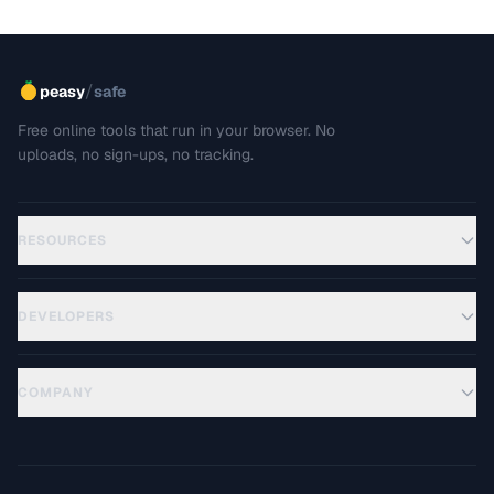
/
peasy
safe
Free online tools that run in your browser. No
uploads, no sign-ups, no tracking.
RESOURCES
DEVELOPERS
COMPANY