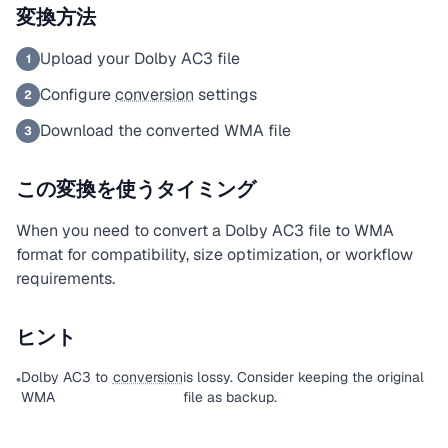
変換方法
Upload your Dolby AC3 file
1
Configure
conversion
settings
2
Download the converted WMA file
3
この変換を使うタイミング
When you need to convert a Dolby AC3 file to WMA
format for compatibility, size optimization, or workflow
requirements.
ヒント
Dolby AC3 to
conversion
is lossy. Consider keeping the original
•
WMA
file as backup.