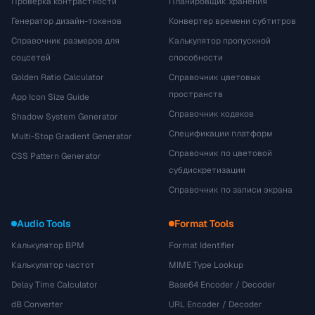
Проверка контрастности
Планировщик хранения
Генератор дизайн-токенов
Конвертер времени субтитров
Справочник размеров для
Калькулятор пропускной
соцсетей
способности
Golden Ratio Calculator
Справочник цветовых
пространств
App Icon Size Guide
Справочник кодеков
Shadow System Generator
Спецификации платформ
Multi-Stop Gradient Generator
Справочник по цветовой
CSS Pattern Generator
субдискретизации
Справочник по записи экрана
Audio Tools
Format Tools
Калькулятор BPM
Format Identifier
Калькулятор частот
MIME Type Lookup
Delay Time Calculator
Base64 Encoder / Decoder
dB Converter
URL Encoder / Decoder