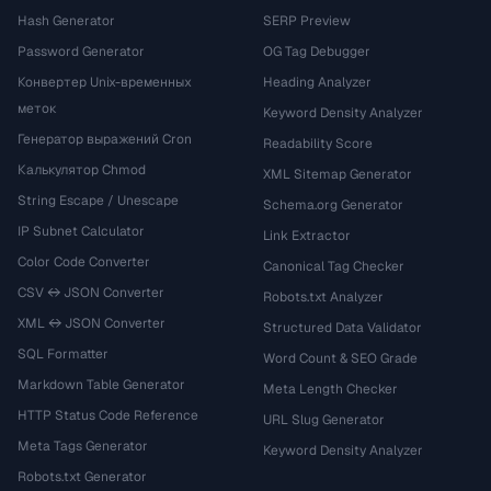
Hash Generator
SERP Preview
Password Generator
OG Tag Debugger
Конвертер Unix-временных
Heading Analyzer
меток
Keyword Density Analyzer
Генератор выражений Cron
Readability Score
Калькулятор Chmod
XML Sitemap Generator
String Escape / Unescape
Schema.org Generator
IP Subnet Calculator
Link Extractor
Color Code Converter
Canonical Tag Checker
CSV ↔ JSON Converter
Robots.txt Analyzer
XML ↔ JSON Converter
Structured Data Validator
SQL Formatter
Word Count & SEO Grade
Markdown Table Generator
Meta Length Checker
HTTP Status Code Reference
URL Slug Generator
Meta Tags Generator
Keyword Density Analyzer
Robots.txt Generator