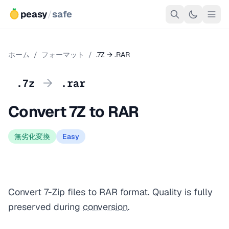
peasy
/
safe
ホーム
/
フォーマット
/
.7Z → .RAR
→
.7z
.rar
Convert 7Z to RAR
無劣化変換
Easy
Convert 7-Zip files to RAR format. Quality is fully
preserved during
conversion
.