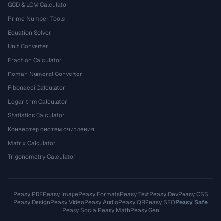
GCD & LCM Calculator
Prime Number Tools
Equation Solver
Unit Converter
Fraction Calculator
Roman Numeral Converter
Fibonacci Calculator
Logarithm Calculator
Statistics Calculator
Конвертер систем счисления
Matrix Calculator
Trigonometry Calculator
Peasy PDF
Peasy Image
Peasy Formats
Peasy Text
Peasy Dev
Peasy CSS
Peasy Design
Peasy Video
Peasy Audio
Peasy QR
Peasy SEO
Peasy Safe
Peasy Social
Peasy Math
Peasy Gen