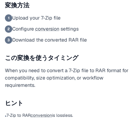
変換方法
Upload your 7-Zip file
1
Configure
conversion
settings
2
Download the converted RAR file
3
この変換を使うタイミング
When you need to convert a 7-Zip file to RAR format for
compatibility, size optimization, or workflow
requirements.
ヒント
7-Zip to RAR
conversion
is lossless.
•