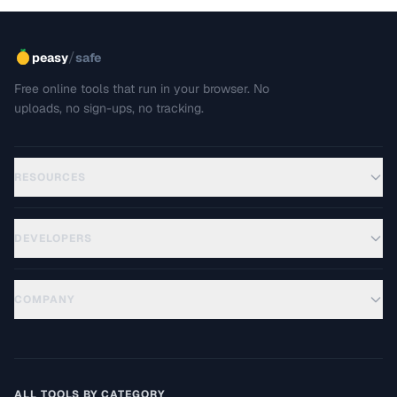
/
peasy
safe
Free online tools that run in your browser. No
uploads, no sign-ups, no tracking.
RESOURCES
DEVELOPERS
COMPANY
ALL TOOLS BY CATEGORY