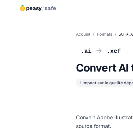
peasy
/
safe
Accueil
/
Formats
/
.AI → .
→
.ai
.xcf
Convert AI 
L'impact sur la qualité dé
Convert Adobe Illustrat
source format.