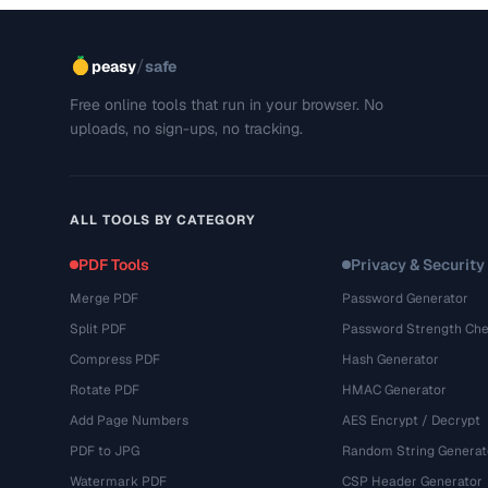
/
peasy
safe
Free online tools that run in your browser. No
uploads, no sign-ups, no tracking.
ALL TOOLS BY CATEGORY
PDF Tools
Privacy & Security
Merge PDF
Password Generator
Split PDF
Password Strength Che
Compress PDF
Hash Generator
Rotate PDF
HMAC Generator
Add Page Numbers
AES Encrypt / Decrypt
PDF to JPG
Random String Generat
Watermark PDF
CSP Header Generator