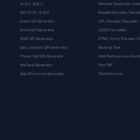
바코드 검증기
Remove Duplicate Lines
QR 데이터 포맷터
Base64 Encoder/Decod
Event QR Generator
URL Encoder/Decoder
Email QR Generator
JSON Formatter
SMS QR Generator
HTML Entity Encoder/
Geo Location QR Generator
Reverse Text
Phone Call QR Generator
Add/Remove Line Num
MeCard Generator
Text Diff
App Store Link Generator
Text Extractor