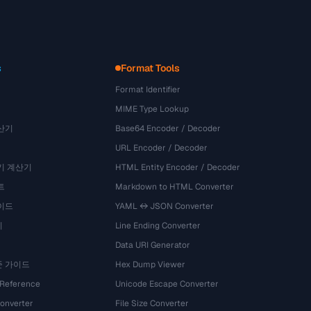
s
Format Tools
Format Identifier
MIME Type Lookup
산기
Base64 Encoder / Decoder
URL Encoder / Decoder
기 계산기
HTML Entity Encoder / Decoder
트
Markdown to HTML Converter
이드
YAML ↔ JSON Converter
기
Line Ending Converter
Data URI Generator
준 가이드
Hex Dump Viewer
 Reference
Unicode Escape Converter
onverter
File Size Converter