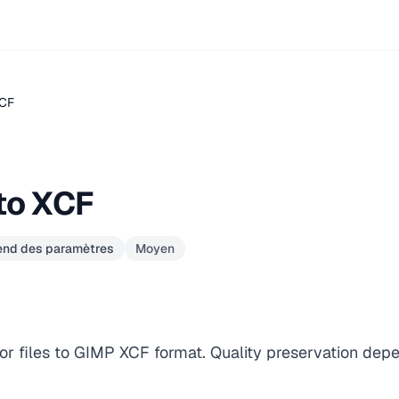
XCF
to XCF
pend des paramètres
Moyen
or files to GIMP XCF format. Quality preservation dep