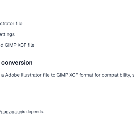
trator file
ettings
d GIMP XCF file
e conversion
 Adobe Illustrator file to GIMP XCF format for compatibility, s
F
conversion
is depends.