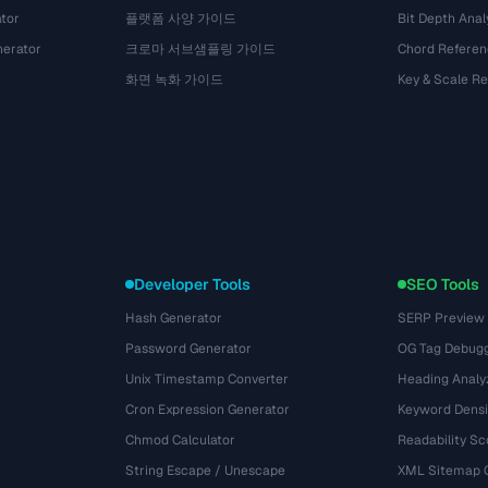
tor
플랫폼 사양 가이드
Bit Depth Anal
nerator
크로마 서브샘플링 가이드
Chord Referen
화면 녹화 가이드
Key & Scale R
Developer Tools
SEO Tools
Hash Generator
SERP Preview
Password Generator
OG Tag Debug
Unix Timestamp Converter
Heading Analy
Cron Expression Generator
Keyword Densi
Chmod Calculator
Readability Sc
String Escape / Unescape
XML Sitemap 