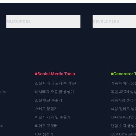
RESOURCES
DEVELOPERS
Guides
API Documentation
(33)
Glossaire
OpenAPI Spec
(45)
Cas d'utilisation
llms.txt
(302)
Formats de fichiers
Embed Widget
(131)
Conversions
(1484)
Social Media Tools
Generator 
소셜 미디어 글자 수 카운터
가짜 데이터 생
cker
해시태그 추출 및 생성기
목업 JSON 생
소셜 멘션 추출기
사용자명 생성
스레드 분할기
색상 팔레트 생
이모지 제거 및 추출기
Lorem 마크업
or
바이오 포맷터
랜덤 숫자 생성
CTA 생성기
CSV Data Gene