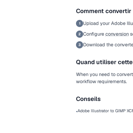
Comment convertir
Upload your Adobe Illus
1
Configure
conversion
s
2
Download the converte
3
Quand utiliser cett
When you need to convert a
workflow requirements.
Conseils
Adobe Illustrator to GIMP XC
•