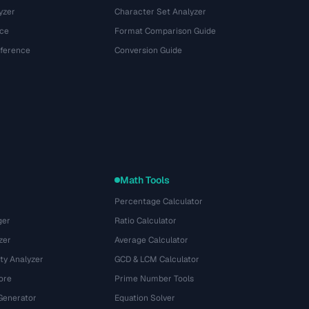
yzer
Character Set Analyzer
ce
Format Comparison Guide
eference
Conversion Guide
Math Tools
Percentage Calculator
ger
Ratio Calculator
zer
Average Calculator
ty Analyzer
GCD & LCM Calculator
ore
Prime Number Tools
Generator
Equation Solver