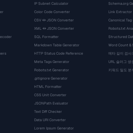
IP Subnet Calculator
Schema.org Ge
er
Color Code Converter
Link Extractor
CSV ↔ JSON Converter
Canonical Tag
XML ↔ JSON Converter
Robots.txt Ana
Decoder
SQL Formatter
Structured Dat
Markdown Table Generator
Word Count &
bers
HTTP Status Code Reference
메타 길이 검사
Meta Tags Generator
URL 슬러그 생
Robots.txt Generator
키워드 밀도 분
.gitignore Generator
HTML Formatter
CSS Unit Converter
JSONPath Evaluator
Text Diff Checker
Data URI Converter
Lorem Ipsum Generator