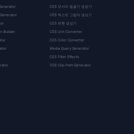
Generator
CSS 모서리 둥글기 생성기
 Generator
CSS 텍스트 그림자 생성기
tor
CSS 변환 생성기
n Builder
CSS Unit Converter
ator
CSS Color Converter
ator
Media Query Generator
CSS Filter Effects
rator
CSS Clip-Path Generator