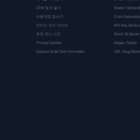
UTM 링크 빌더
Avatar Genera
사용자명 검사기
Cron Expressio
이미지 크기 가이드
API Key Gener
최적 게시 시간
Short ID Gener
Thread Splitter
Regex Tester
Caption & Alt Text Formatter
URL Slug Gene