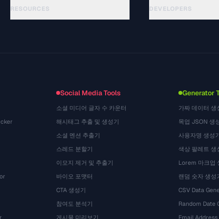
RESOURCES
DEVELOPERS
Anleitungen
API Documentation
(33)
Glossar
OpenAPI Spec
(45)
Anwendungsfaelle
llms.txt
(302)
Dateiformate
Embed Widget
(131)
Konvertierungen
(1484)
Social Media Tools
Generator 
소셜 미디어 글자 수 카운터
가짜 데이터 생
cker
해시태그 추출 및 생성기
목업 JSON 생
소셜 멘션 추출기
사용자명 생성
스레드 분할기
색상 팔레트 생
이모지 제거 및 추출기
Lorem 마크업
or
바이오 포맷터
랜덤 숫자 생성
CTA 생성기
CSV Data Gene
참여도 분석기
Random Date 
r
게시물 미리보기
Email Address