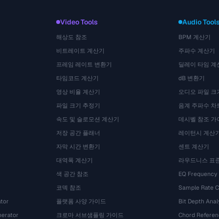
Video Tools
Audio Tool
해상도 참조
BPM 계산기
비트레이트 계산기
주파수 계산기
프레임 레이트 변환기
딜레이 타임 계
타임코드 계산기
dB 변환기
영상 비율 계산기
오디오 파일 크
파일 크기 추정기
음계 주파수 차
속도 및 슬로모션 계산기
데시벨 참조 가
저장 공간 플래너
레이턴시 계산
자막 시간 변환기
센트 계산기
대역폭 계산기
라우드니스 표
색 공간 참조
EQ Frequency
코덱 참조
Sample Rate C
tor
플랫폼 사양 가이드
Bit Depth Anal
nerator
크로마 서브샘플링 가이드
Chord Referen