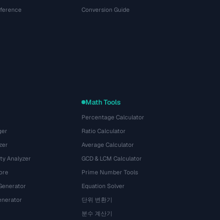
eference
Conversion Guide
Math Tools
Percentage Calculator
ger
Ratio Calculator
zer
Average Calculator
ty Analyzer
GCD & LCM Calculator
ore
Prime Number Tools
Generator
Equation Solver
nerator
단위 변환기
분수 계산기