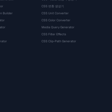
tor
CSS 변환 생성기
n Builder
CSS Unit Converter
ator
CSS Color Converter
ator
Media Query Generator
CSS Filter Effects
rator
CSS Clip-Path Generator