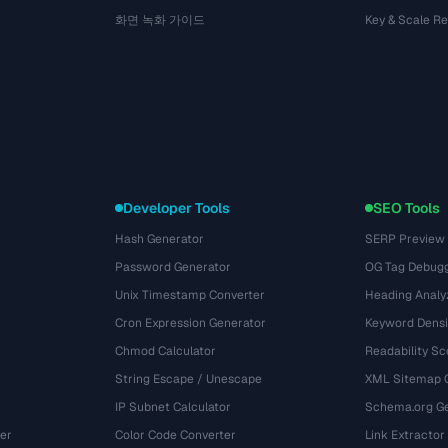
화면 녹화 가이드
Key & Scale R
Developer Tools
SEO Tools
Hash Generator
SERP Preview
Password Generator
OG Tag Debug
Unix Timestamp Converter
Heading Analy
Cron Expression Generator
Keyword Densi
Chmod Calculator
Readability Sc
String Escape / Unescape
XML Sitemap 
IP Subnet Calculator
Schema.org Ge
er
Color Code Converter
Link Extractor