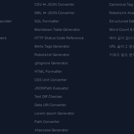
CSV ↔ JSON Converter
Canonical Tag
XML ↔ JSON Converter
Robots.txt Ana
Decoder
SQL Formatter
Structured Dat
Markdown Table Generator
Word Count &
bers
HTTP Status Code Reference
메타 길이 검사
Meta Tags Generator
URL 슬러그 생
Robots.txt Generator
키워드 밀도 분
.gitignore Generator
HTML Formatter
CSS Unit Converter
JSONPath Evaluator
Text Diff Checker
Data URI Converter
Lorem Ipsum Generator
Path Converter
.htaccess Generator