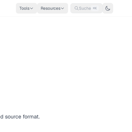
Tools
Resources
Suche
⌘K
nd source format.