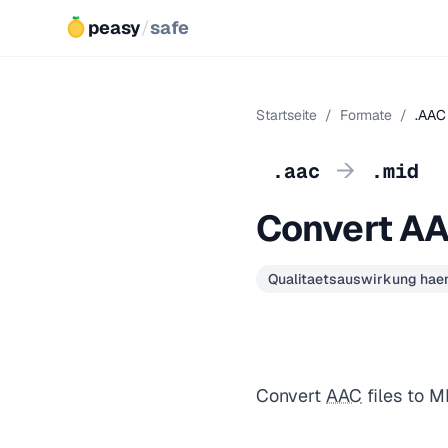
peasy
/
safe
Startseite
/
Formate
/
.AAC
→
.aac
.mid
Convert AA
Qualitaetsauswirkung haen
Convert
AAC
files to M