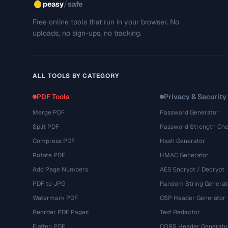
/
peasy
safe
Free online tools that run in your browser. No
uploads, no sign-ups, no tracking.
ALL TOOLS BY CATEGORY
PDF Tools
Privacy & Security
Merge PDF
Password Generator
Split PDF
Password Strength Che
Compress PDF
Hash Generator
Rotate PDF
HMAC Generator
Add Page Numbers
AES Encrypt / Decrypt
PDF to JPG
Random String Generat
Watermark PDF
CSP Header Generator
Reorder PDF Pages
Text Redactor
Flatten PDF
CORS Header Generato