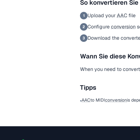
So konvertieren Sie
Upload your
AAC
file
1
Configure
conversion
s
2
Download the converted
3
Wann Sie diese Kon
When you need to conver
Tipps
AAC
to MIDI
conversion
is dep
•