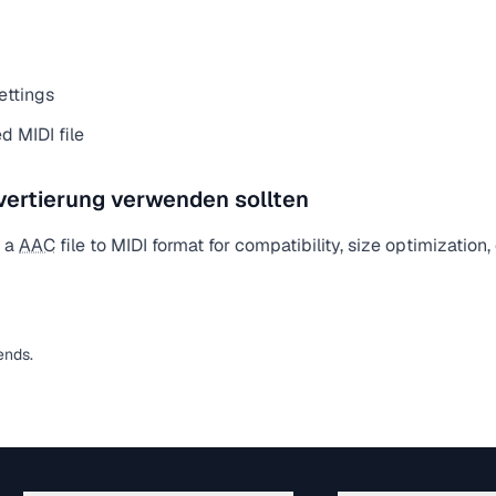
ettings
 MIDI file
vertierung verwenden sollten
t a
AAC
file to MIDI format for compatibility, size optimization
ends.