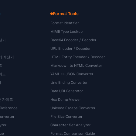
s
Format Tools
Format Identifier
MIME Type Lookup
산기
Base64 Encoder / Decoder
URL Encoder / Decoder
기 계산기
HTML Entity Encoder / Decoder
트
Markdown to HTML Converter
이드
YAML ↔ JSON Converter
기
Line Ending Converter
Data URI Generator
준 가이드
Hex Dump Viewer
 Reference
Unicode Escape Converter
onverter
File Size Converter
yzer
Character Set Analyzer
ce
Format Comparison Guide