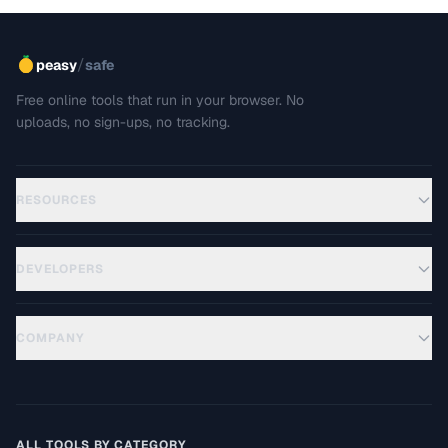
/
peasy
safe
Free online tools that run in your browser. No
uploads, no sign-ups, no tracking.
RESOURCES
DEVELOPERS
COMPANY
ALL TOOLS BY CATEGORY