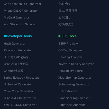
Geo Location QR Generator
文本反转
Phone Call QR Generator
添加/移除行号
MeCard Generator
文本对比
App Store Link Generator
文本提取器
Developer Tools
SEO Tools
Hash Generator
SERP Preview
Password Generator
OG Tag Debugger
Unix 时间戳转换器
Heading Analyzer
Cron 表达式生成器
Keyword Density Analyzer
Chmod 计算器
Readability Score
String Escape / Unescape
XML Sitemap Generator
IP Subnet Calculator
Schema.org Generator
Color Code Converter
Link Extractor
CSV ↔ JSON Converter
Canonical Tag Checker
XML ↔ JSON Converter
Robots.txt Analyzer