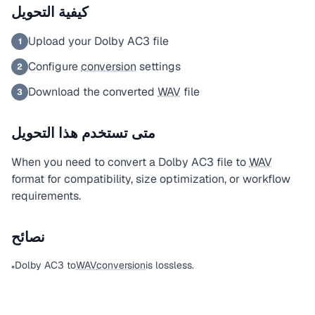
كيفية التحويل
Upload your Dolby AC3 file
1
Configure
conversion
settings
2
Download the converted
WAV
file
3
متى تستخدم هذا التحويل
When you need to convert a Dolby AC3 file to
WAV
format for compatibility, size optimization, or workflow
requirements.
نصائح
Dolby AC3 to
WAV
conversion
is lossless.
•