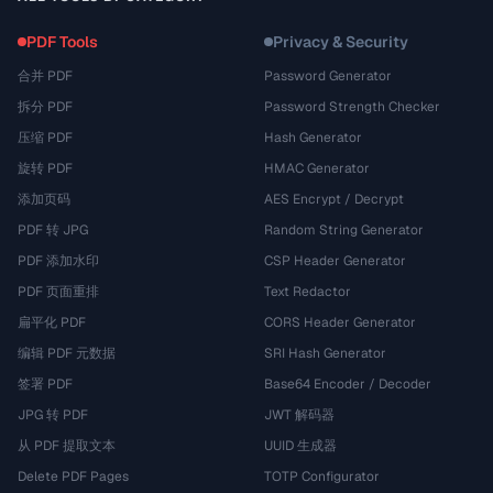
PDF Tools
Privacy & Security
合并 PDF
Password Generator
拆分 PDF
Password Strength Checker
压缩 PDF
Hash Generator
旋转 PDF
HMAC Generator
添加页码
AES Encrypt / Decrypt
PDF 转 JPG
Random String Generator
PDF 添加水印
CSP Header Generator
PDF 页面重排
Text Redactor
扁平化 PDF
CORS Header Generator
编辑 PDF 元数据
SRI Hash Generator
签署 PDF
Base64 Encoder / Decoder
JPG 转 PDF
JWT 解码器
从 PDF 提取文本
UUID 生成器
Delete PDF Pages
TOTP Configurator