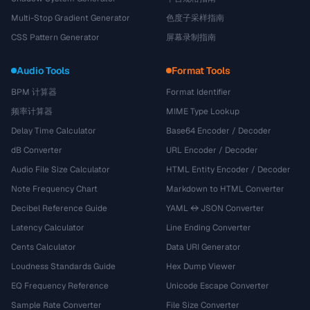
Multi-Stop Gradient Generator
色度子采样指南
CSS Pattern Generator
屏幕录制指南
Audio Tools
Format Tools
BPM 计算器
Format Identifier
频率计算器
MIME Type Lookup
Delay Time Calculator
Base64 Encoder / Decoder
dB Converter
URL Encoder / Decoder
Audio File Size Calculator
HTML Entity Encoder / Decoder
Note Frequency Chart
Markdown to HTML Converter
Decibel Reference Guide
YAML ↔ JSON Converter
Latency Calculator
Line Ending Converter
Cents Calculator
Data URI Generator
Loudness Standards Guide
Hex Dump Viewer
EQ Frequency Reference
Unicode Escape Converter
Sample Rate Converter
File Size Converter