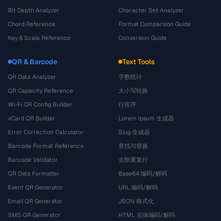
Bit Depth Analyzer
Character Set Analyzer
Chord Reference
Format Comparison Guide
Key & Scale Reference
Conversion Guide
QR & Barcode
Text Tools
QR Data Analyzer
字数统计
QR Capacity Reference
大小写转换
Wi-Fi QR Config Builder
行排序
vCard QR Builder
Lorem Ipsum 生成器
Error Correction Calculator
Slug 生成器
Barcode Format Reference
查找与替换
Barcode Validator
去除重复行
QR Data Formatter
Base64 编码/解码
Event QR Generator
URL 编码/解码
Email QR Generator
JSON 格式化
SMS QR Generator
HTML 实体编码/解码