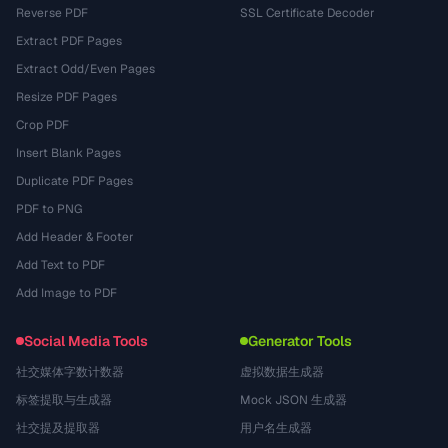
Reverse PDF
SSL Certificate Decoder
Extract PDF Pages
Extract Odd/Even Pages
Resize PDF Pages
Crop PDF
Insert Blank Pages
Duplicate PDF Pages
PDF to PNG
Add Header & Footer
Add Text to PDF
Add Image to PDF
Social Media Tools
Generator Tools
社交媒体字数计数器
虚拟数据生成器
标签提取与生成器
Mock JSON 生成器
社交提及提取器
用户名生成器