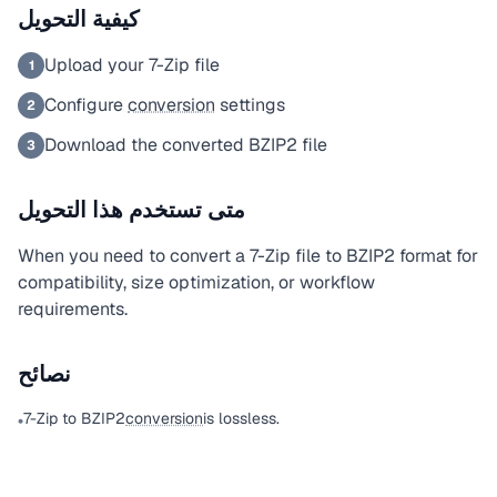
كيفية التحويل
Upload your 7-Zip file
1
Configure
conversion
settings
2
Download the converted BZIP2 file
3
متى تستخدم هذا التحويل
When you need to convert a 7-Zip file to BZIP2 format for
compatibility, size optimization, or workflow
requirements.
نصائح
7-Zip to BZIP2
conversion
is lossless.
•