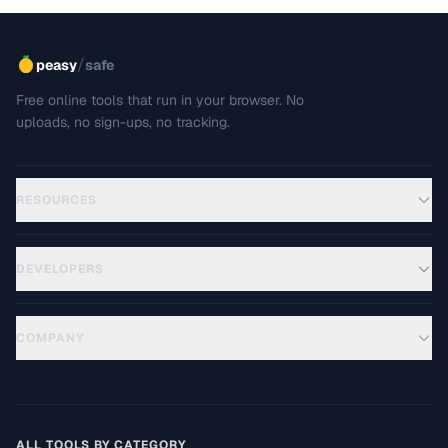
/
peasy
safe
Free online tools that run in your browser. No
uploads, no sign-ups, no tracking.
RESOURCES
DEVELOPERS
COMPANY
ALL TOOLS BY CATEGORY