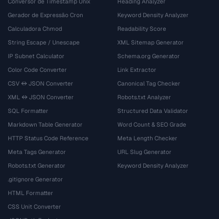
Conversor de Timestamp Unix
Heading Analyzer
Gerador de Expressão Cron
Keyword Density Analyzer
Calculadora Chmod
Readability Score
String Escape / Unescape
XML Sitemap Generator
IP Subnet Calculator
Schema.org Generator
Color Code Converter
Link Extractor
CSV ↔ JSON Converter
Canonical Tag Checker
XML ↔ JSON Converter
Robots.txt Analyzer
SQL Formatter
Structured Data Validator
Markdown Table Generator
Word Count & SEO Grade
HTTP Status Code Reference
Meta Length Checker
Meta Tags Generator
URL Slug Generator
Robots.txt Generator
Keyword Density Analyzer
.gitignore Generator
HTML Formatter
CSS Unit Converter